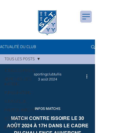
Site Officiel SCTC
ACTUALITÉ DU CLUB
TOUS LES POSTS
TOUS LES POSTS
sportingclubtullis
AFFICHES DES
3 août 2024
MATCHS
INFOS MATCHS
INFOS CLUB
INFOS MATCHS
PHOTOS MATCHS
MATCH CONTRE ISSOIRE LE 30
RÉSULTATS
AOÛT 2024 À 17H DANS LE CADRE
DIVERS