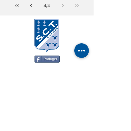
4
/
4
Partager
SPORTIN
G CLUB TULLE CORRÈZE
Administrateur du site : Didier ROCHE
Chemin du Stade Alexandre
Cueille
19000 TULLE
Téléphone :
05 55 26 63 17
Courriel :
sportingclubtulliste@orange.fr
Mentions légales
Politique de confidentialité
Plan du site