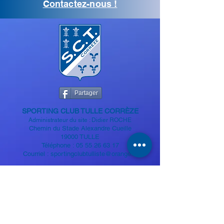
Contactez-nous !
Partager
SPORTIN
G CLUB TULLE CORRÈZE
Administrateur du site : Didier ROCHE
Chemin du Stade Alexandre
Cueille
19000 TULLE
Téléphone :
05 55 26 63 17
Courriel :
sportingclubtulliste@orange.fr
Mentions légales
Politique de confidentialité
Plan du site