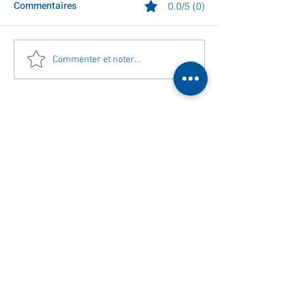
Commentaires
0.0/5 (0)
Commenter et noter...
3E MATCH TULLE-DRANCY -
21/09/24
Partager
SPORTIN
G CLUB TULLE CORRÈZE
Administrateur du site : Didier ROCHE
Chemin du Stade Alexandre
Cueille
19000 TULLE
Téléphone :
05 55 26 63 17
Courriel :
sportingclubtulliste@orange.fr