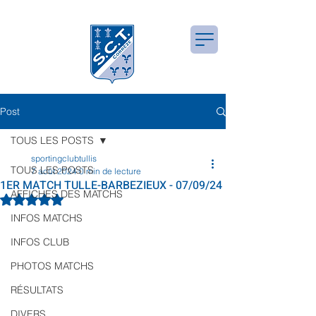
Site Officiel SCTC
Post
TOUS LES POSTS
sportingclubtullis
TOUS LES POSTS
7 août 2024
0 min de lecture
1ER MATCH TULLE-BARBEZIEUX - 07/09/24
AFFICHES DES MATCHS
Noté NaN étoiles sur 5.
INFOS MATCHS
INFOS CLUB
PHOTOS MATCHS
RÉSULTATS
DIVERS