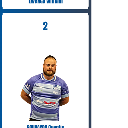
EWANGO William
2
GOUBAYON Quentin