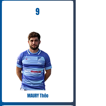
9
MAURY Théo