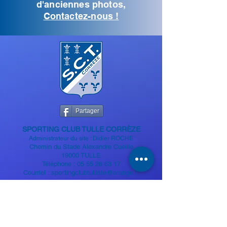
d'anciennes photos,
Contactez-nous !
Partager
SPORTIN
G CLUB TULLE CORRÈZE
Administrateur du site : Didier ROCHE
Chemin du Stade Alexandre
Cueille
19000 TULLE
Téléphone :
05 55 26 63 17
Courriel :
sportingclubtulliste@orange.fr
Mentions légales
Politique de confidentialité
Plan du site