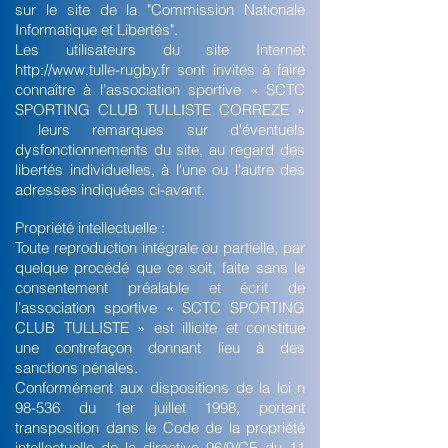
sur le site de la "Commission Nationale
Informatique et Libertés".
Les utilisateurs du site Internet
http://www.tulle-rugby.fr sont invités à faire
connaître à l’association sportive « SCTC
SPORTING CLUB TULLISTE CORREZE »
leurs remarques sur d'éventuels
dysfonctionnements du site, au regard des
libertés individuelles, à l'une ou l'autre des
adresses indiquées ci-avant.
Propriété intellectuelle :
Toute reproduction intégrale ou partielle, par
quelque procédé que ce soit, faite sans le
consentement préalable et écrit de
l’association sportive « SCTC SPORTING
CLUB TULLISTE » est illicite et constitue
une contrefaçon donnant lieu à des
sanctions pénales.
Conformément aux dispositions de la loi n
98-536 du 1er juillet 1998, portant
transposition dans le Code de la propriété
intellectuelle de la directive 96/9/CE du 11