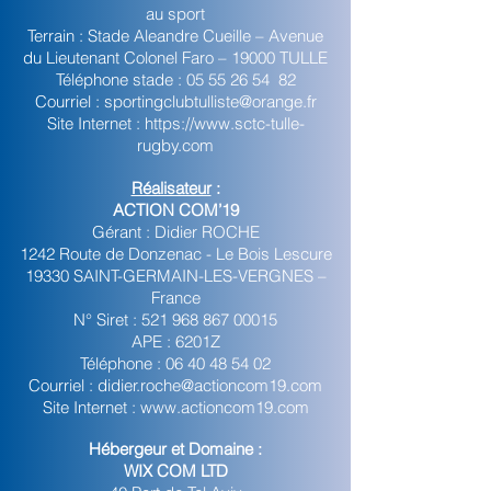
au sport
Terrain : Stade Aleandre Cueille – Avenue
du Lieutenant Colonel Faro – 19000 TULLE
Téléphone stade :
05 55 26 54
82
Courriel :
sportingclubtulliste@orange.fr
Site Internet :
https://www.sctc-tulle-
rugby.com
Réalisateur
:
ACTION COM’19
Gérant : Didier ROCHE
1242 Route de Donzenac - Le Bois Lescure
19330 SAINT-GERMAIN-LES-VERGNES –
France
N° Siret :
521 968 867 00015
APE : 6201Z
Téléphone :
06 40 48 54 02
Courriel :
didier.roche@actioncom19.com
Site Internet :
www.actioncom19.com
Hébergeur et Domaine :
WIX COM LTD