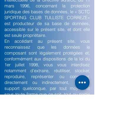
mars 1996, concernant la protection
juridique des bases de données, le « SCTC
SPORTING CLUB TULLISTE CORREZE»
est producteur de sa base de données,
accessible sur le présent site, et dont elle
est seule propriétaire.
En accédant au présent site, vous
reconnaissez que les données le
composant sont légalement protégées et,
conformément aux dispositions de la loi du
1er juillet 1998, vous vous interdisez
notamment d'extraire, réutiliser, stocker,
reproduire, représenter ou conserver,
directement ou indirectement, sur un
support quelconque, par tout moyen et
sous toute forme que ce soit, tout ou partie
qualitativement ou quantitativement
substantielle du site auquel vous accédez
ainsi que d'en faire l'extraction ou la
réutilisation répétée et systématique de
parties qualitativement et quantitativement
non substantielles lorsque ces opérations