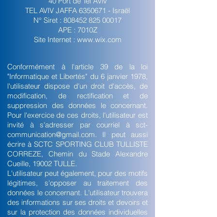
40 Port de Tel Aviv
TEL AVIV JAFFA
6350671
- Israël
N° Siret :
808452 825 00017
APE : 7010Z
Site Internet :
www.wix.com
Conformément à l'article 39 de la loi
"Informatique et Libertés" du 6 janvier 1978,
l'utilisateur dispose d'un droit d'accès, de
modification, de rectification et de
suppression des données le concernant.
Pour l'exercice de ces droits, l'utilisateur est
invité à s'adresser par courriel à
sct-
communication@gmail.com
. Il peut aussi
écrire à SCTC SPORTING CLUB TULLISTE
CORREZE, Chemin du Stade Alexandre
Cueille, 19002 TULLE.
L'utilisateur peut également, pour des motifs
légitimes, s'opposer au traitement des
données le concernant. L'utilisateur trouvera
des informations sur ses droits et devoirs et
sur la protection des données individuelles