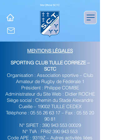
Site Officiel SCTC
MENTIONS LÉGALES
SPORTING CLUB TULLE CORREZE –
SCTC
Organisation : Association sportive – Club
Amateur de Rugby de Fédérale 1
Président : Philippe COMBE
Administrateur du Site Web : Didier ROCHE
Siège social : Chemin du Stade Alexandre
Cueille – 19002 TULLE CEDEX
Téléphone :
05 55 26 63 17
– Fax :
05 55 20
90 81
N° SIRET :
390 943 553 00029
N° TVA : FR82
390 943 553
Code APE : 9319Z – Autres activités liées