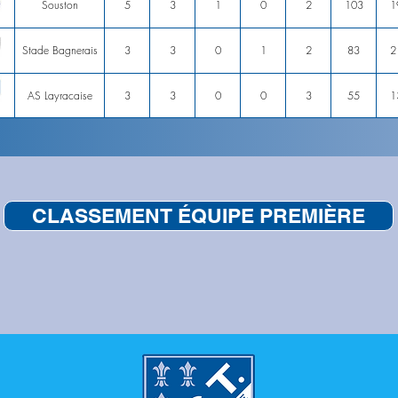
Souston
5
3
1
0
2
103
1
Stade Bagnerais
3
3
0
1
2
83
2
AS Layracaise
3
3
0
0
3
55
1
CLASSEMENT ÉQUIPE PREMIÈRE