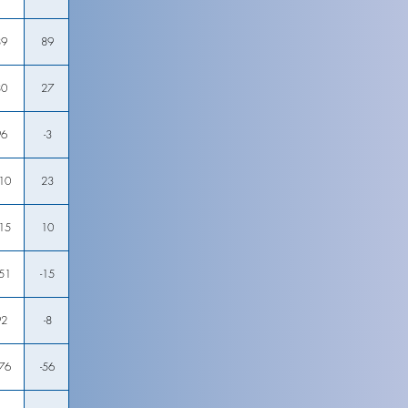
89
89
80
27
96
-3
10
23
15
10
51
-15
92
-8
76
-56