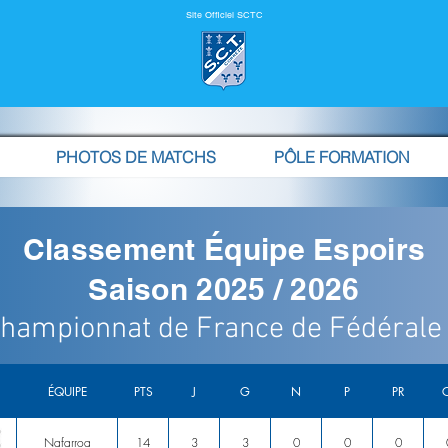
Site Officiel SCTC
PHOTOS DE MATCHS
PÔLE FORMATION
Classement Équipe Espoirs
Saison 2025 / 2026
hampionnat de France de Fédérale
ÉQUIPE
PTS
J
G
N
P
PR
Nafarroa
14
3
3
0
0
0