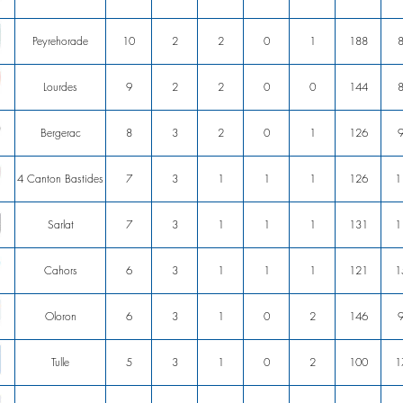
Peyrehorade
10
2
2
0
1
188
Lourdes
9
2
2
0
0
144
Bergerac
8
3
2
0
1
126
4 Canton Bastides
7
3
1
1
1
126
1
Sarlat
7
3
1
1
1
131
1
Cahors
6
3
1
1
1
121
1
Oloron
6
3
1
0
2
146
Tulle
5
3
1
0
2
100
1