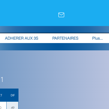
ADHERER AUX 3S
PARTENAIRES
Plus...
 1
CT
DIF
0
49