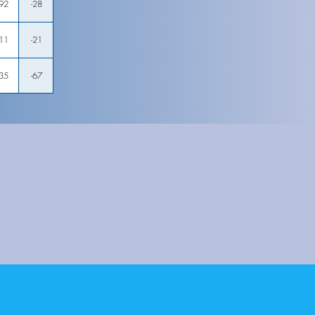
92
-28
11
-21
35
-67