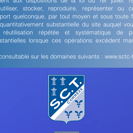
nt aux dispositions de la loi du 1er juillet 1
utiliser, stocker, reproduire, représenter ou 
pport quelconque, par tout moyen et sous toute f
 quantitativement substantielle du site auquel v
a réutilisation répétée et systématique de pa
stantielles lorsque ces opérations excèdent man
consultable sur les domaines suivants :
www.sctc-