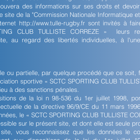
trouvera des informations sur ses droits et devoi
le site de la "Commission Nationale Informatique et
ternet http://www.tulle-rugby.fr sont invités à fai
TING CLUB TULLISTE CORREZE » leurs rema
te, au regard des libertés individuelles, à l'un
le ou partielle, par quelque procédé que ce soit,
sociation sportive « SCTC SPORTING CLUB TULLISTE 
ieu à des sanctions pénales.
ions de la loi n 98-536 du 1er juillet 1998, por
llectuelle de la directive 96/9/CE du 11 mars 1996
données, le « SCTC SPORTING CLUB TULLISTE CO
ble sur le présent site, et dont elle est seule pro
site, vous reconnaissez que les données le c