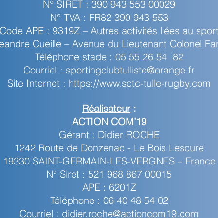
N° SIRET : 390 943 553 00029
N° TVA : FR82 390 943 553
Code APE : 9319Z – Autres activités liées au spor
Aleandre Cueille – Avenue du Lieutenant Colonel F
Téléphone stade : 05 55 26 54 82
Courriel :
sportingclubtulliste@orange.fr
Site Internet :
https://www.sctc-tulle-rugby.com
Réalisateur
:
ACTION COM’19
Gérant : Didier ROCHE
1242 Route de Donzenac - Le Bois Lescure
19330 SAINT-GERMAIN-LES-VERGNES – France
N° Siret : 521 968 867 00015
APE : 6201Z
Téléphone : 06 40 48 54 02
Courriel :
didier.roche@actioncom19.com