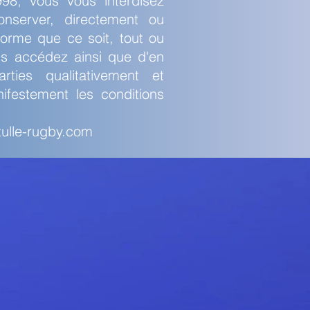
998, vous vous interdisez
conserver, directement ou
orme que ce soit, tout ou
ous accédez ainsi que d'en
rties qualitativement et
ifestement les conditions
tulle-rugby.com